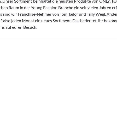
n. Unser Sortiment beinhaltet die neusten Produkte von ONLY, T
schen Raum in der Young Fashion Branche ein seit vielen Jahren er
ts sind wir Franchise-Nehmer von Tom Tailor und Tally Weijl. Ander
lf, also jeden Monat ein neues Sortiment. Das bedeutet, ihr bekomm
uns auf euren Besuch.
ressum
Datenschutzerklärung
Cookie-Richtlinie (EU)
Linktree