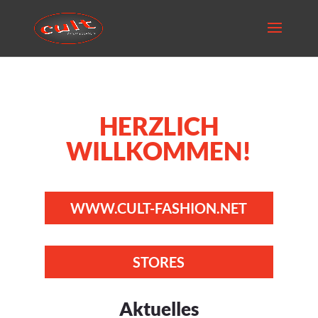
HERZLICH
WILLKOMMEN!
WWW.CULT-FASHION.NET
STORES
Aktuelles